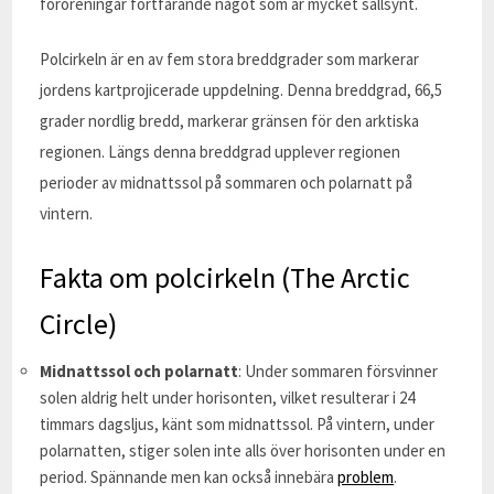
föroreningar fortfarande något som är mycket sällsynt.
Polcirkeln är en av fem stora breddgrader som markerar
jordens kartprojicerade uppdelning. Denna breddgrad, 66,5
grader nordlig bredd, markerar gränsen för den arktiska
regionen. Längs denna breddgrad upplever regionen
perioder av midnattssol på sommaren och polarnatt på
vintern.
Fakta om polcirkeln (The Arctic
Circle)
Midnattssol och polarnatt
: Under sommaren försvinner
solen aldrig helt under horisonten, vilket resulterar i 24
timmars dagsljus, känt som midnattssol. På vintern, under
polarnatten, stiger solen inte alls över horisonten under en
period. Spännande men kan också innebära
problem
.