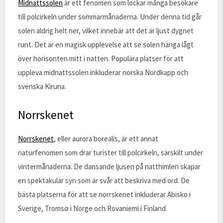
Midnattssolen
är ett fenomen som lockar många besökare
till polcirkeln under sommarmånaderna. Under denna tid går
solen aldrig helt ner, vilket innebär att det är ljust dygnet
runt. Det är en magisk upplevelse att se solen hänga lågt
över horisonten mitt i natten. Populära platser för att
uppleva midnattssolen inkluderar norska Nordkapp och
svenska Kiruna.
Norrskenet
Norrskenet
, eller aurora borealis, är ett annat
naturfenomen som drar turister till polcirkeln, särskilt under
vintermånaderna. De dansande ljusen på natthimlen skapar
en spektakulär syn som är svår att beskriva med ord. De
bästa platserna för att se norrskenet inkluderar Abisko i
Sverige, Tromsø i Norge och Rovaniemi i Finland.