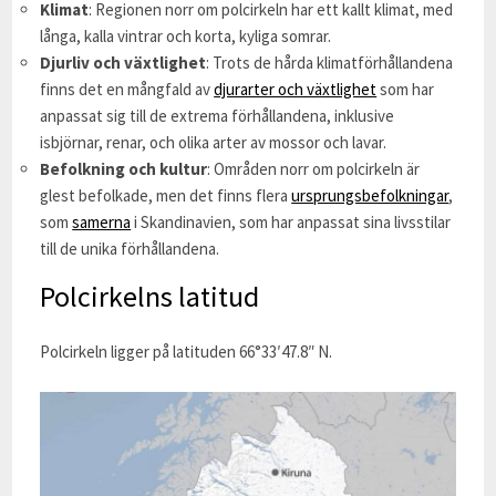
Klimat
: Regionen norr om polcirkeln har ett kallt klimat, med
långa, kalla vintrar och korta, kyliga somrar.
Djurliv och växtlighet
: Trots de hårda klimatförhållandena
finns det en mångfald av
djurarter och växtlighet
som har
anpassat sig till de extrema förhållandena, inklusive
isbjörnar, renar, och olika arter av mossor och lavar.
Befolkning och kultur
: Områden norr om polcirkeln är
glest befolkade, men det finns flera
ursprungsbefolkningar
,
som
samerna
i Skandinavien, som har anpassat sina livsstilar
till de unika förhållandena.
Polcirkelns latitud
Polcirkeln ligger på latituden 66°33′47.8″ N.