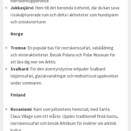
norrskensupplevelse.
Jukkasjärvi
: Hem till det berömda Icehotel, där du kan sova
i isskulpturerade rum och delta i aktiviteter som hundspann
och snöskoterturer.
Norge
Tromsø
: En populär bas för norrskenssafari, valskådning
och vinteraktiviteter. Besök Polaria och Polar Museum för
att lära dig mer om Arktis.
Svalbard
: För den äventyrslystne erbjuder Svalbard
isbjörnsafari, glaciärvandringar och midnattssol upplevelser
under sommaren.
Finland
Rovaniemi
: Känt som jultomtens hemstad, med Santa
Claus Village som ett måste. Upplev traditionell finsk bastu,
norrskenssafari och besök Arktikum för insikter om arktisk
kultur.