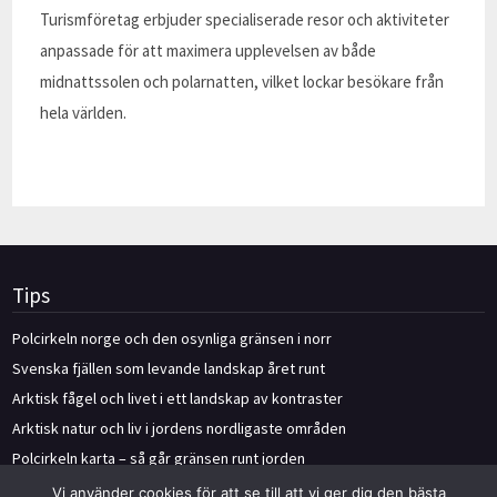
Turismföretag erbjuder specialiserade resor och aktiviteter
anpassade för att maximera upplevelsen av både
midnattssolen och polarnatten, vilket lockar besökare från
hela världen.
Tips
Polcirkeln norge och den osynliga gränsen i norr
Svenska fjällen som levande landskap året runt
Arktisk fågel och livet i ett landskap av kontraster
Arktisk natur och liv i jordens nordligaste områden
Polcirkeln karta – så går gränsen runt jorden
Vi använder cookies för att se till att vi ger dig den bästa