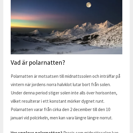
Vad är polarnatten?
Polarnatten är motsatsen till midnattssolen och inträffar på
vintern när jordens norra halvklot lutar bort från solen.
Under denna period stiger solen inte alls över horisonten,
vilket resulterar i ett konstant mörker dygnet runt.
Polarnatten varar från cirka den 2 december till den 10
januari vid polcirkeln, men kan vara längre längre norrut.
Var upplevs polarnatten?
Precis som midnattssolen kan