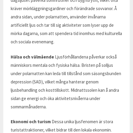
dagsljuset påverka sömnrutiner och dygnsrytm, vilket ofta
kräver mörkläggningsgardiner och förändrade sovvanor. Å
andra sidan, under polarnatten, använder invånarna
artificiellt ljus och tar till sig aktiviteter som lyser upp de
mörka dagarna, som att spendera tid inomhus med kulturella
och sociala evenemang.
Hälsa och välmående
Ljusförhållandena påverkar också
människors mentala och fysiska hälsa. Bristen på solljus
under polarnatten kan leda till tillstånd som säsongsbunden
depression (SAD), vilket många hanterar genom
ljusbehandling och kosttillskott. Midnattssolen kan å andra
sidan ge energi och öka aktivitetsnivåerna under
sommarmånaderna.
Ekonomi och turism
Dessa unika ljusfenomen är stora
turistattraktioner, vilket bidrar till den lokala ekonomin.